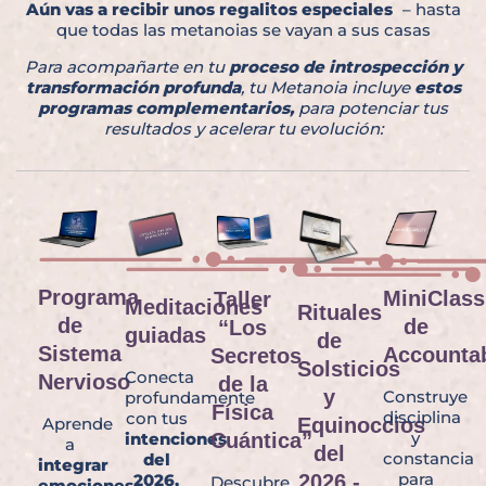
Aún vas a recibir unos regalitos especiales
– hasta
que todas las metanoias se vayan a sus casas
Para acompañarte en tu
proceso de introspección y
transformación profunda
, tu Metanoia incluye
estos
programas complementarios,
para potenciar tus
resultados y acelerar tu evolución:
Programa
MiniClass
Taller
Meditaciones
Rituales
de
de
“Los
guiadas
de
Sistema
Accountab
Secretos
Solsticios
Conecta
Nervioso
de la
y
Construye
profundamente
Física
disciplina
con tus
Equinoccios
Aprende
y
Cuántica”
intenciones
a
del
constancia
del
integrar
para
2026 -
2026,
Descubre
emociones