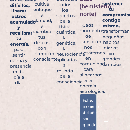
sostener
cultiva
todos
difíciles,
(hemisferio
tu
enfoque
los
liberar
norte)
compromis
y
secretos
estrés
contigo
claridad,
de la
acumulado
Cada
misma,
y
física
y
momento
transforma
siembra
cuántica,
recalibrar
de
pequeños
tus
la
tu
transición
hábitos
deseos
genética,
energía,
nos
diarios
con
la
para
juntaremos
en
intención
neurociencia
sentir
en
grandes
consciente.
aplicadas
calma y
comunidad
cambios.
al
presencia
para
mundo
en tu
alinearnos
de la
día a
a la
consciencia.
día.
energía
astrológica.
Estos
momentos
del año
son
grandes